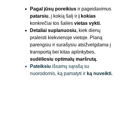
Pagal
jūsų poreikius
 ir pageidavimus 
patarsiu
, į kokią šalį ir 
į kokias
konkrečiai tos šalies 
vietas vykti.
Detaliai suplanuosiu, 
kiek dienų 
praleisti kiekvienoje vietoje. Planą 
parengsiu ir surašysiu atsižvelgdama į 
transportą bei kitas aplinkybes, 
sudėliosiu optimalų maršrutą.
Pateiksiu
 išsamų sąrašą su 
nuorodomis, ką pamatyti ir 
ką nuveikti.