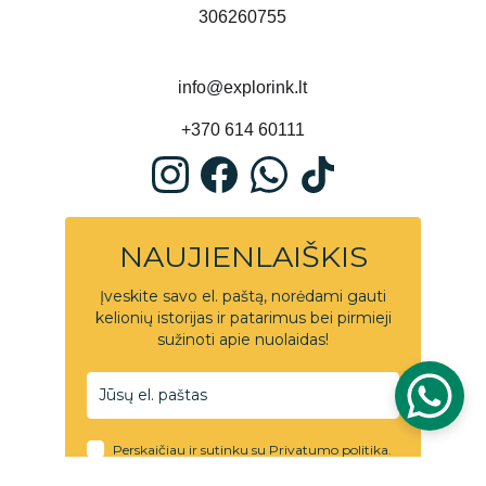
306260755
info@explorink.lt
+370 614 60111