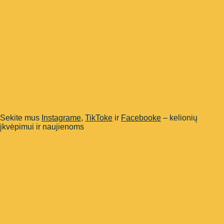
Sekite mus
Instagrame
,
TikToke
ir
Facebooke
– kelionių
įkvėpimui ir naujienoms