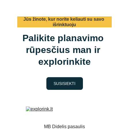
Jūs žinote, kur norite keliauti su savo 
išrinktuoju
Palikite planavimo 
rūpesčius man ir 
explorinkite
SUSISIEKTI
MB Didelis pasaulis