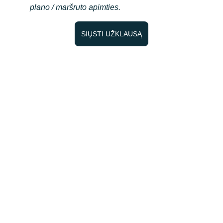
plano / maršruto apimties. 
SIŲSTI UŽKLAUSĄ