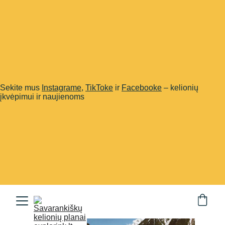
Sekite mus
Instagrame
,
TikToke
ir
Facebooke
– kelionių
įkvėpimui ir naujienoms