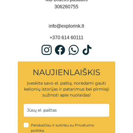
306260755
info@explorink.lt
+370 614 60111