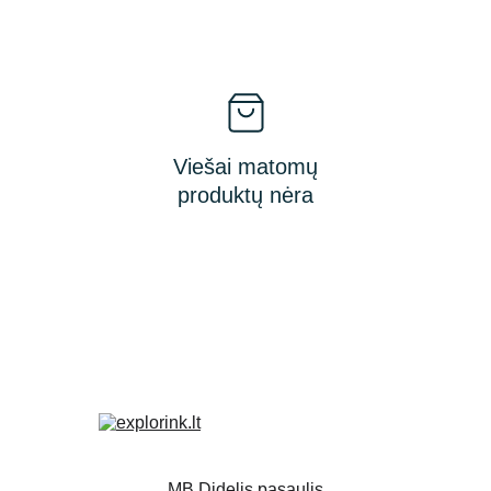
Viešai matomų
produktų nėra
MB Didelis pasaulis