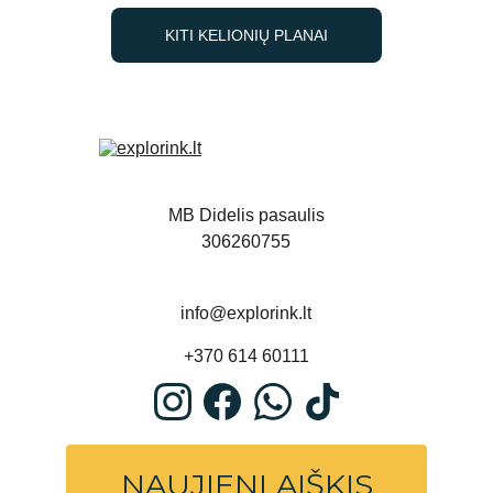
KITI KELIONIŲ PLANAI
MB Didelis pasaulis
306260755
info@explorink.lt
+370 614 60111