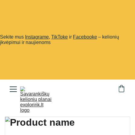
Sekite mus
Instagrame
,
TikToke
ir
Facebooke
– kelionių
įkvėpimui ir naujienoms