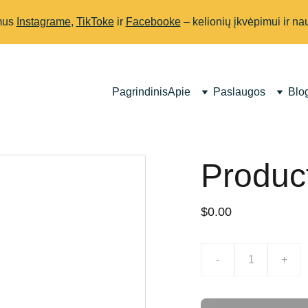
mus
Instagrame
,
TikToke
ir
Facebooke
– kelionių įkvėpimui ir n
Pagrindinis
Apie
Paslaugos
Blo
Produc
$0.00
-
+