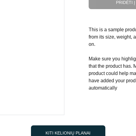
PRIDĖTI 
This is a sample produ
from its size, weight, 
on.
Make sure you highligh
that the product has. 
product could help mak
have added your produc
automatically
KITI KELIONIŲ PLANAI