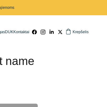
aujienoms
gas
DUK
Kontaktai
Krepšelis
t name